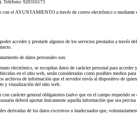
a). Teléfono: 920316173
cto con el AYUNTAMIENTO a través de correo electrónico o mediante 
 poder acceder y prestarle algunos de los servicios prestados a través d
tacto.
ratamiento de datos personales son:
ato electrónico, se recopilan datos de carácter personal para acceder y p
ablecidas en el sitio web, serán consideradas como posibles medios para 
os archivos de información que el servidor envía al dispositivo de quie
o y visualización del sitio web.
n con carácter general obligatorios (salvo que en el campo requerido se e
a usuaria deberá aportar únicamente aquella información que sea precisa
ades derivadas de los datos excesivos o inadecuados que, voluntariamente