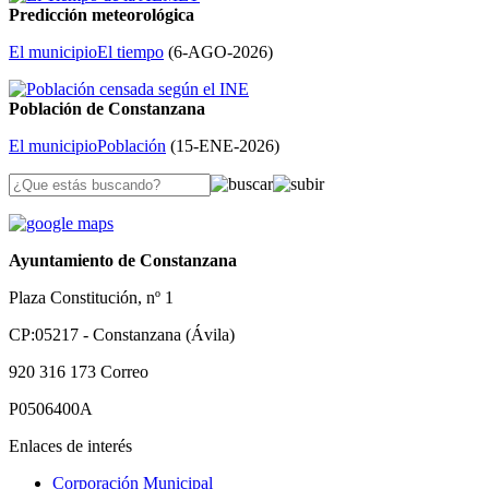
Predicción meteorológica
El municipio
El tiempo
(
6-AGO-2026
)
Población de Constanzana
El municipio
Población
(
15-ENE-2026
)
Ayuntamiento de Constanzana
Plaza Constitución, nº 1
CP:05217 - Constanzana (Ávila)
920 316 173
Correo
P0506400A
Enlaces de interés
Corporación Municipal