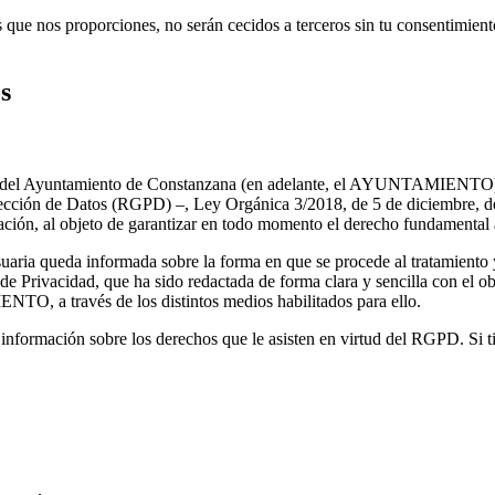
que nos proporciones, no serán cecidos a terceros sin tu consentimiento
s
o web del Ayuntamiento de Constanzana (en adelante, el AYUNTAMIENTO) 
ción de Datos (RGPD) –, Ley Orgánica 3/2018, de 5 de diciembre, de Pr
ción, al objeto de garantizar en todo momento el derecho fundamental a
usuaria queda informada sobre la forma en que se procede al tratamiento
 de Privacidad, que ha sido redactada de forma clara y sencilla con el ob
NTO, a través de los distintos medios habilitados para ello.
r información sobre los derechos que le asisten en virtud del RGPD. Si ti