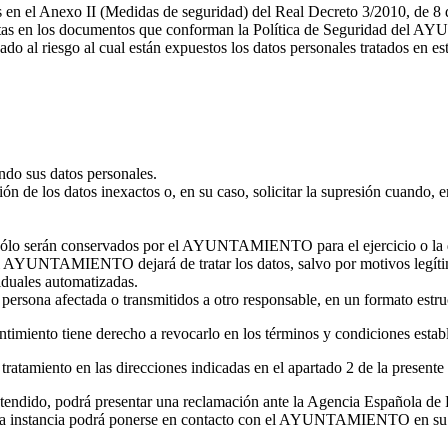
s en el Anexo II (Medidas de seguridad) del Real Decreto 3/2010, de 8 
critas en los documentos que conforman la Política de Seguridad del 
do al riesgo al cual están expuestos los datos personales tratados en est
o sus datos personales.
ción de los datos inexactos o, en su caso, solicitar la supresión cuando, 
so sólo serán conservados por el AYUNTAMIENTO para el ejercicio o la 
el AYUNTAMIENTO dejará de tratar los datos, salvo por motivos legítimo
viduales automatizadas.
la persona afectada o transmitidos a otro responsable, en un formato est
ntimiento tiene derecho a revocarlo en los términos y condiciones estab
tratamiento en las direcciones indicadas en el apartado 2 de la presente 
o atendido, podrá presentar una reclamación ante la Agencia Española
mera instancia podrá ponerse en contacto con el AYUNTAMIENTO en su c